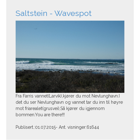
Saltstein - Wavespot
Fra Farris vannet(Larvik),kjører du mot Nevlunghavn.I
det du ser Nevlunghavn og vannet tar du inn til høyre
mot friarealet(grusvei),Så kjører du igjennom
bommen.You are there!!!
Publisert.:01.07.2015- Ant. visninger:61644