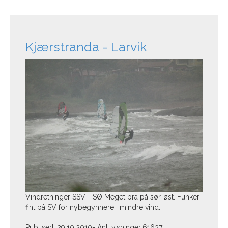
Kjærstranda - Larvik
Vindretninger SSV - SØ Meget bra på sør-øst. Funker
fint på SV for nybegynnere i mindre vind.
Publisert.:29.10.2010- Ant. visninger:61637