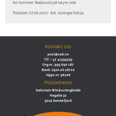
km kommer Skallevold på høyre side.
Publisert.:07.06.2007- Ant. visninger:61634
Kontakt oss
post@swk.no
Tlf.
+ 47 41595253
Org.nr.:
995 690 187
Bank:
2510.20.16710
Vipps nr: 96106
Postadresse
Saltstein Windsurfingklubb
Hagalia 32
3219 Sandefjord